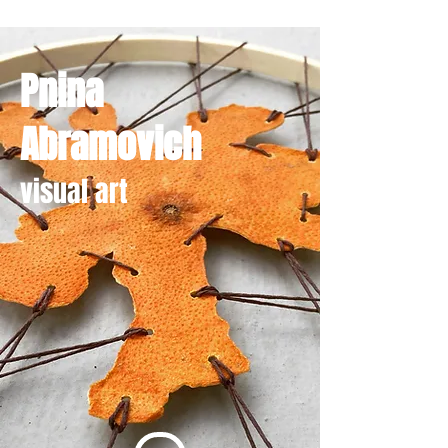
Pnina
Abramovich
visual art